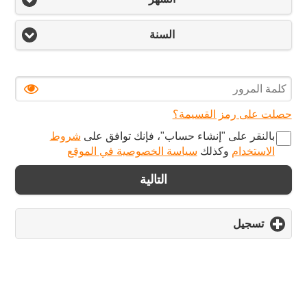
السنة
حصلت على رمز القسيمة؟
بالنقر على "‏إنشاء حساب‏"، فإنك توافق على
شروط
الاستخدام
وكذلك
سياسة الخصوصية في الموقع
التالية
تسجيل
click
to
expand
contents