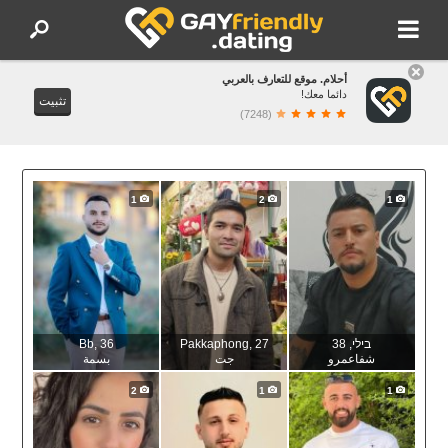
أحلام. موقع للتعارف بالعربي
دائما معك!
تثبيت
(7248)
1
2
1
Bb
, 36
Pakkaphong
, 27
, 38
בילי
شفاعمرو
جت
بسمة‎
2
1
1