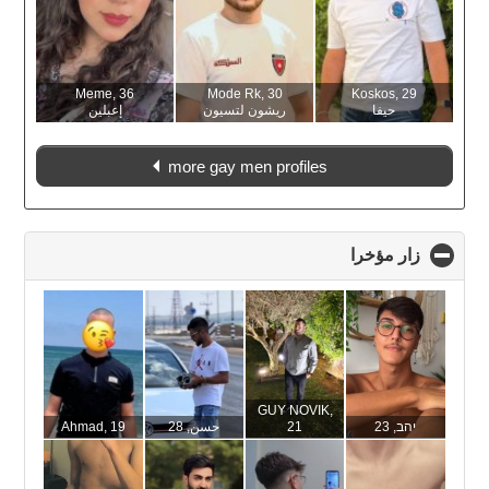
Meme
, 36
Mode Rk
, 30
Koskos
, 29
حيفا
ريشون لتسيون
إعبلين
more gay men profiles
click
زار مؤخرا
to
collapse
contents
GUY NOVIK
,
Ahmad
, 19
, 28
حسن
21
, 23
יהב