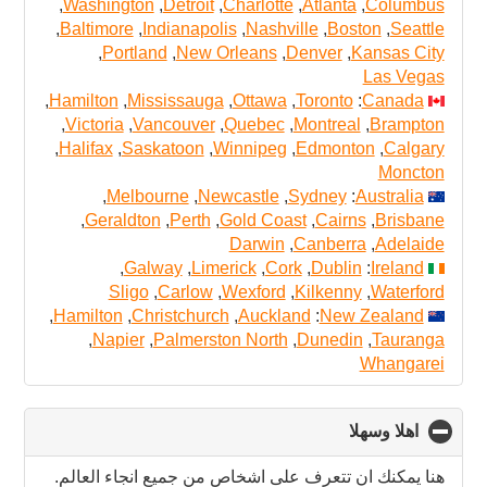
,
Washington
,
Detroit
,
Charlotte
,
Atlanta
,
Columbus
,
Baltimore
,
Indianapolis
,
Nashville
,
Boston
,
Seattle
,
Portland
,
New Orleans
,
Denver
,
Kansas City
Las Vegas
,
Hamilton
,
Mississauga
,
Ottawa
,
Toronto
:
Canada
,
Victoria
,
Vancouver
,
Quebec
,
Montreal
,
Brampton
,
Halifax
,
Saskatoon
,
Winnipeg
,
Edmonton
,
Calgary
Moncton
,
Melbourne
,
Newcastle
,
Sydney
:
Australia
,
Geraldton
,
Perth
,
Gold Coast
,
Cairns
,
Brisbane
Darwin
,
Canberra
,
Adelaide
,
Galway
,
Limerick
,
Cork
,
Dublin
:
Ireland
Sligo
,
Carlow
,
Wexford
,
Kilkenny
,
Waterford
,
Hamilton
,
Christchurch
,
Auckland
:
New Zealand
,
Napier
,
Palmerston North
,
Dunedin
,
Tauranga
Whangarei
click
اهلا وسهلا
to
collapse
هنا يمكنك ان تتعرف على اشخاص من جميع انجاء العالم.