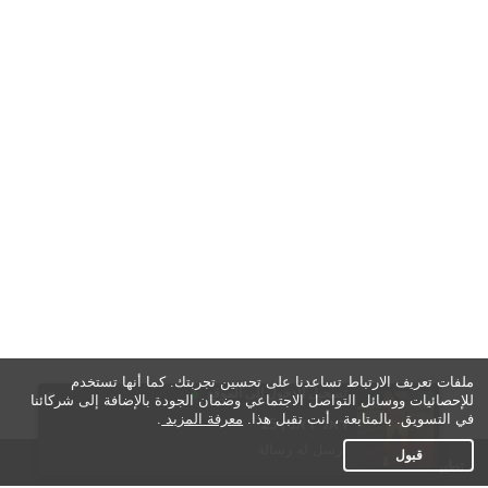
ملفات تعريف الارتباط تساعدنا على تحسين تجربتك. كما أنها تستخدم
تسجيل الدخول إلى الموقع
×
للإحصائيات ووسائل التواصل الاجتماعي وضمان الجودة بالإضافة إلى شركائنا
في التسويق. بالمتابعة ، أنت تقبل هذا.
معرفة المزيد
.
لولو, 27
בילי, 38
חליל, 39
Bb, 36
amer, 30
ראני ראני, 25
amir kerech, 31
Mohammad, 42
Ibrahim Gay, 33
Pakkaphong, 27
ارسل له رسالة
قبول
تطبيق تعارف
مواقع التواصل الاجتماعي