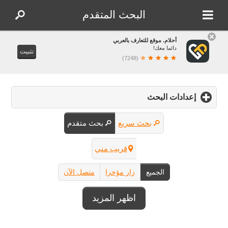
البحث المتقدم
أحلام. موقع للتعارف بالعربي
دائما معك!
تثبيت
(7248)
إعدادات البحث
click
to
expand
بحث سريع
بحث متقدم
contents
قريب مني
الجميع
زار مؤخرا
متصل الآن
اظهر المزيد